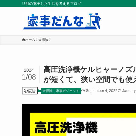
旦那の充実した生活を考えるブログ
ホーム
大掃除
高圧洗浄機ケルヒャーノズル
2024
1/08
が短くて、狭い空間でも使
広告
September 4, 2022
January
大掃除
家事ガジェット