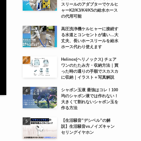
スリールのアダプターでケルヒ
ャーK2/K3/K4/K5の給水ホース
の代用可能
高圧洗浄機ケルヒャーに接続す
る水道とコンセントが遠い…大
丈夫、長いホースリールを給水
ホース代わり使えます
Helinox(ヘリノックス) チェア
ワンのたたみ方・収納方法｜買
った時の通りの手順でスカスカ
に収納｜イラスト＋写真解説
シャボン玉液 最強はコレ！100
均のシャボン液では作れない！
大きくて割れないシャボン玉を
作る方法
【生活騒音”デシベル”の解
説】生活騒音vsノイズキャン
セリングイヤホン