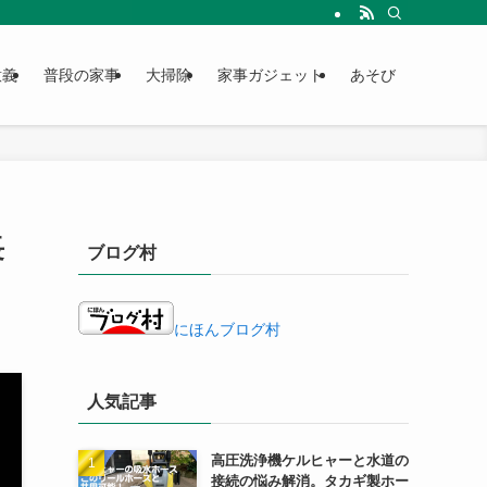
意義
普段の家事
大掃除
家事ガジェット
あそび
長
ブログ村
にほんブログ村
人気記事
高圧洗浄機ケルヒャーと水道の
接続の悩み解消。タカギ製ホー